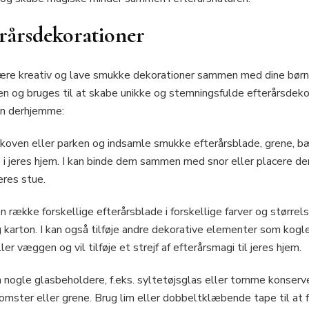
terårsdekorationer
t være kreativ og lave smukke dekorationer sammen med dine børn
en og bruges til at skabe unikke og stemningsfulde efterårsdekor
en derhjemme:
 skoven eller parken og indsamle smukke efterårsblade, grene, b
i jeres hjem. I kan binde dem sammen med snor eller placere dem 
eres stue.
n række forskellige efterårsblade i forskellige farver og størrel
ig karton. I kan også tilføje andre dekorative elementer som kogl
 væggen og vil tilføje et strejf af efterårsmagi til jeres hjem.
 nogle glasbeholdere, f.eks. syltetøjsglas eller tomme konserve
mster eller grene. Brug lim eller dobbeltklæbende tape til at f