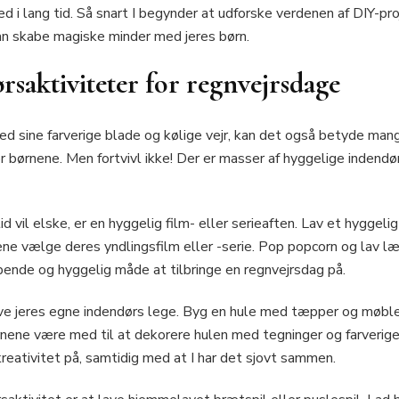
ved i lang tid. Så snart I begynder at udforske verdenen af DIY-proj
kan skabe magiske minder med jeres børn.
rsaktiviteter for regnvejrsdage
 sine farverige blade og kølige vejr, kan det også betyde mang
r børnene. Men fortvivl ikke! Der er masser af hyggelige indendør
id vil elske, er en hyggelig film- eller serieaften. Lav et hyggel
ne vælge deres yndlingsfilm eller -serie. Pop popcorn og lav læ
ende og hyggelig måde at tilbringe en regnvejrsdag på.
lave jeres egne indendørs lege. Byg en hule med tæpper og møble
nene være med til at dekorere hulen med tegninger og farverige 
reativitet på, samtidig med at I har det sjovt sammen.