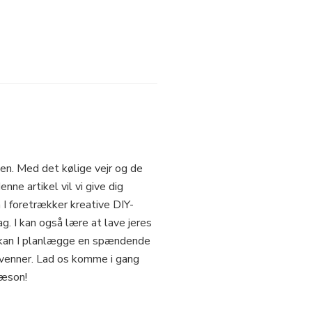
men. Med det kølige vejr og de
ne artikel vil vi give dig
 I foretrækker kreative DIY-
g. I kan også lære at lave jeres
r kan I planlægge en spændende
s venner. Lad os komme i gang
sæson!