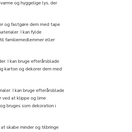
t varme og hyggelige lys, der
mer og fastgøre dem med tape
terialer. I kan fylde
il familiemedlemmer eller
der. I kan bruge efterårsblade
tig karton og dekorer dem med
ialer. I kan bruge efterårsblade
 ved at klippe og lime
 og bruges som dekoration i
 at skabe minder og tilbringe