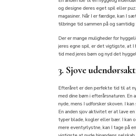
En anden idé til en hyggelig indendø
og designe deres eget spil eller puzz
magasiner. Når I er færdige, kan I sæ
tilbringe tid sammen på og samtidig
Der er mange muligheder for hyggelig
jeres egne spil, er det vigtigste, at
tid med jeres børn og nyd det hyggel
3. Sjove udendørsakti
Efteråret er den perfekte tid til at
med dine børn i efterårsnaturen. En 
nyde, mens I udforsker skoven. I kan 
En anden sjov aktivitet er at lave en
typer blade, kogler eller bær. I kan 
mere eventyrlystne, kan I tage på en
vigtigste at nyde hinandens selskab