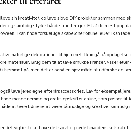
kter til efteråret
udleve sin kreativitet og lave sjove DIY-projekter sammen med sin
der og samtidig styrke båndet mellem jer. Et af de mest populær
ween. I kan finde forskellige skabeloner online, eller I kan lade 
reative naturlige dekorationer til hjemmet. I kan gå på opdagels
dre materialer. Brug dem til at lave smukke kranser, vaser eller 
nd i hjemmet på, men det er også en sjov måde at udforske og læ
 I også lave jeres egne efterårsaccessories. Lav for eksempel jer
n finde mange nemme og gratis opskrifter online, som passer til f
 måde at lære børnene at være tålmodige og kreative, samtidig m
 er det vigtigste at have det sjovt og nyde hinandens selskab. La