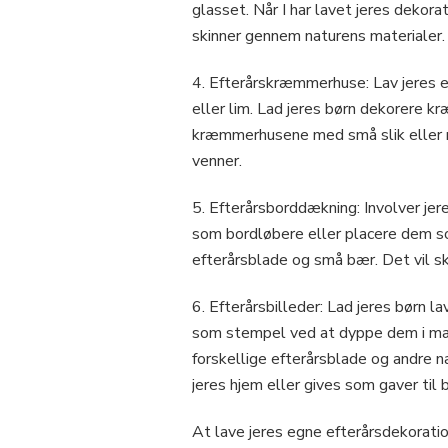
glasset. Når I har lavet jeres dekora
skinner gennem naturens materialer.
4. Efterårskræmmerhuse: Lav jeres 
eller lim. Lad jeres børn dekorere k
kræmmerhusene med små slik eller n
venner.
5. Efterårsborddækning: Involver jere
som bordløbere eller placere dem so
efterårsblade og små bær. Det vil s
6. Efterårsbilleder: Lad jeres børn l
som stempel ved at dyppe dem i malin
forskellige efterårsblade og andre n
jeres hjem eller gives som gaver til
At lave jeres egne efterårsdekoratio