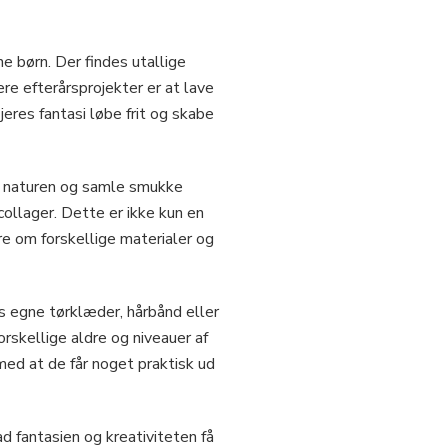
e børn. Der findes utallige
e efterårsprojekter er at lave
jeres fantasi løbe frit og skabe
e i naturen og samle smukke
collager. Dette er ikke kun en
re om forskellige materialer og
es egne tørklæder, hårbånd eller
orskellige aldre og niveauer af
ed at de får noget praktisk ud
d fantasien og kreativiteten få