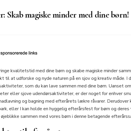
ter: Skab magiske minder med dine børn!
ilbringe kvalitetstid med dine børn og skabe magiske minder sam
til at udforske og nyde naturen på en sjov og kreativ måde. I den
årsaktiviteter, som du kan lave sammen med dine børn. Uanset om
eter eller sjove udendørsaktiviteter, er der noget for enhver sma
madlavning og bagning med efterårets lækre råvarer. Derudove
park, eller I kan holde en hyggelig efterårsfest for børn og dere
 øjeblikke sammen med vores børn i denne betagende efterårs