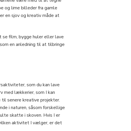
 børnene være med til at tegne
pe og lime billeder fra gamle
 er en sjov og kreativ måde at
se film, bygge huler eller lave
som en anledning til at tilbringe
saktiviteter, som du kan lave
rv med lækkerier, som I kan
til senere kreative projekter.
inde i naturen, såsom forskellige
ulte skatte i skoven. Hvis I er
lken aktivitet I vælger, er det