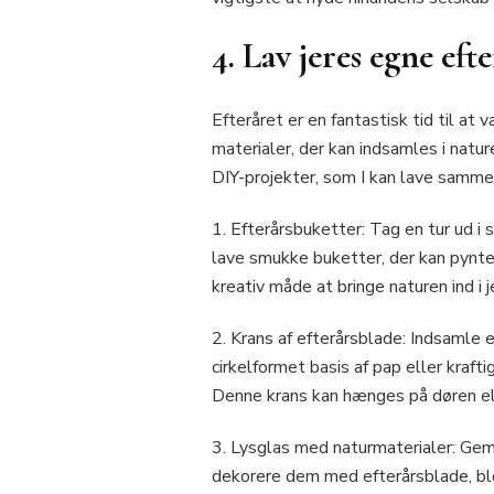
4. Lav jeres egne ef
Efteråret er en fantastisk tid til a
materialer, der kan indsamles i natur
DIY-projekter, som I kan lave samm
1. Efterårsbuketter: Tag en tur ud i
lave smukke buketter, der kan pynte 
kreativ måde at bringe naturen ind i j
2. Krans af efterårsblade: Indsamle e
cirkelformet basis af pap eller kraft
Denne krans kan hænges på døren eller
3. Lysglas med naturmaterialer: Gem
dekorere dem med efterårsblade, blo