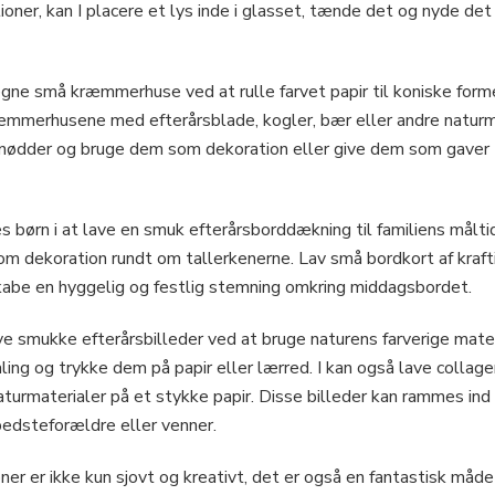
tioner, kan I placere et lys inde i glasset, tænde det og nyde de
egne små kræmmerhuse ved at rulle farvet papir til koniske for
ræmmerhusene med efterårsblade, kogler, bær eller andre naturma
ødder og bruge dem som dekoration eller give dem som gaver t
s børn i at lave en smuk efterårsborddækning til familiens målti
m dekoration rundt om tallerkenerne. Lav små bordkort af kraf
kabe en hyggelig og festlig stemning omkring middagsbordet.
ave smukke efterårsbilleder ved at bruge naturens farverige mater
g og trykke dem på papir eller lærred. I kan også lave collager
aturmaterialer på et stykke papir. Disse billeder kan rammes ind
 bedsteforældre eller venner.
ner er ikke kun sjovt og kreativt, det er også en fantastisk måde