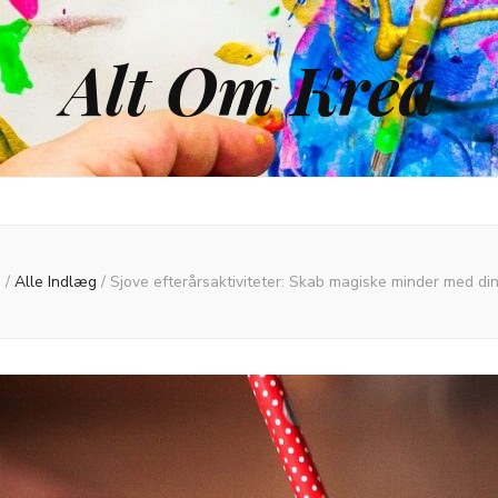
Alt Om Krea
e
/
Alle Indlæg
/
Sjove efterårsaktiviteter: Skab magiske minder med din