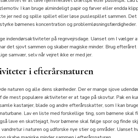
rsaktivitet er at lave hjemmelavet brætspil eller puslespil. Lad
lemotiv. I kan bruge almindeligt papir og farver eller endda klip
tte jer ned og spille spillet eller løse puslespillet sammen. Det
 styrke børnenes koncentration og problemløsningsfærdigheder.
e indendørsaktiviteter på regnvejrsdage. Uanset om I vælger at 
 I har det sjovt sammen og skaber magiske minder. Brug efteråret 
ige samvær, selv når vejret ikke er med jer.
viteter i efterårsnaturen
 nyde naturen og alle dens skønheder. Der er mange sjove udendør
af de mest populære aktiviteter er at tage på skovtur. Pak en ku
samle kastanjer, blade og andre efterårsskatter, som I kan bruge 
 naturbane. Lav en liste med forskellige ting, som børnene skal f
også lave en skattejagt, hvor børnene skal følge spor og finde skj
 vandretur i naturen og udforske nye stier og områder. Uanset hvi
 og skabe magiske minder sammen i efterårsnaturen.