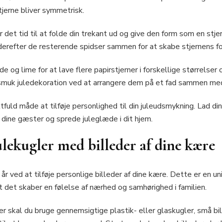
tjerne bliver symmetrisk.
r det tid til at folde din trekant ud og give den form som en stj
 derefter de resterende spidser sammen for at skabe stjernens f
e og lime for at lave flere papirstjerner i forskellige størrelse
n smuk juledekoration ved at arrangere dem på et fad sammen med
tfuld måde at tilføje personlighed til din juleudsmykning. Lad di
e dine gæster og sprede juleglæde i dit hjem.
julekugler med billeder af dine kære
i år ved at tilføje personlige billeder af dine kære. Dette er en 
t det skaber en følelse af nærhed og samhørighed i familien.
ler skal du bruge gennemsigtige plastik- eller glaskugler, små b