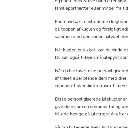
og nogle dekorative bånd eller snor
familieportrætter eller minder fra tidl
For at indsætte billederne i kuglern
på toppen af kuglen og forsigtigt ads
sammen med den anden halvdel. Sørg f
Når kuglen er lukket, kan du binde e
Du kan også tilføje små julepynt som
Når du har lavet dine personligisere
af træet eller blande dem med dine a
imponeret over din kreativitet, men 
Disse personligiserede julekugler er 
give dem som en sentimental og perso
billede hænge på juletræet år efter å
Så tag billederne frem, find kuglern