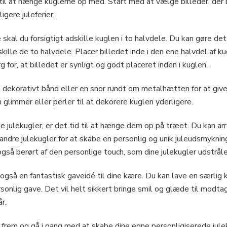
 til at hænge kuglerne op med. Start med at vælge billeder, der
igere juleferier.
e skal du forsigtigt adskille kuglen i to halvdele. Du kan gøre d
kille de to halvdele. Placer billedet inde i den ene halvdel af ku
or, at billedet er synligt og godt placeret inden i kuglen.
t dekorativt bånd eller en snor rundt om metalhætten for at give
 glimmer eller perler til at dekorere kuglen yderligere.
de julekugler, er det tid til at hænge dem op på træet. Du kan ar
ndre julekugler for at skabe en personlig og unik juleudsmykning
også berørt af den personlige touch, som dine julekugler udstråle
også en fantastisk gaveidé til dine kære. Du kan lave en særlig ku
nlig gave. Det vil helt sikkert bringe smil og glæde til modtag
r.
e frem og gå i gang med at skabe dine egne personligiserede julek