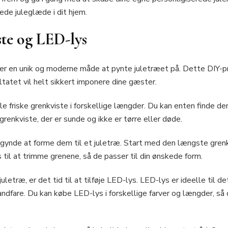
rede juleglæde i dit hjem.
iste og LED-lys
er en unik og moderne måde at pynte juletræet på. Dette DIY-pro
atet vil helt sikkert imponere dine gæster.
 friske grenkviste i forskellige længder. Du kan enten finde dem 
grenkviste, der er sunde og ikke er tørre eller døde.
egynde at forme dem til et juletræ. Start med den længste grenk
til at trimme grenene, så de passer til din ønskede form.
uletræ, er det tid til at tilføje LED-lys. LED-lys er ideelle til de
randfare. Du kan købe LED-lys i forskellige farver og længder, s