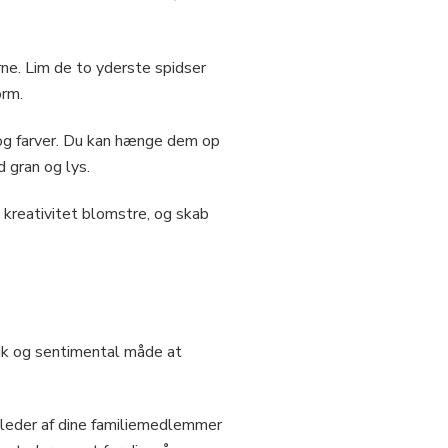
erne. Lim de to yderste spidser
orm.
r og farver. Du kan hænge dem op
 gran og lys.
n kreativitet blomstre, og skab
unik og sentimental måde at
illeder af dine familiemedlemmer