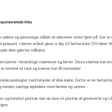
efter unikke og personlige måder at dekorere vores hjem på. Der 
ulepynt. I denne artikel giver vi dig 10 fantastiske DIY-ideer til j
erlade dine gæster målløse.
irstjerner i forskellige størrelser og farver. Disse stjerner kan
er nemme at lave og kræver kun få materialer.
erede julekugler med billeder af dine kære. Dette er en fantastis
og mindes særlige øjeblikke med familie og venner.
 og kreativt juletræ, kan du lave et juletræ af grenkviste og LE
 hjem.