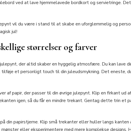
ulebord ved at lave hjemmelavede bordkort og servietringe. Dette
epynt vil du være i stand til at skabe en uforglemmelig og person
gisk jul!
skellige størrelser og farver
julepynt, der altid skaber en hyggelig atmosfære. Du kan lave di
t tilføje et personligt touch til din juleudsmykning. Det eneste, du
 af papir, der passer til din øvrige julepynt. Klip en firkant ud a
ekanten igen, så du får en mindre trekant. Gentag dette trin et par
på din papirstjerne. Klip små trekanter eller huller langs kanten
nt mønster eller eksperimentere med mere komplekse designs. 