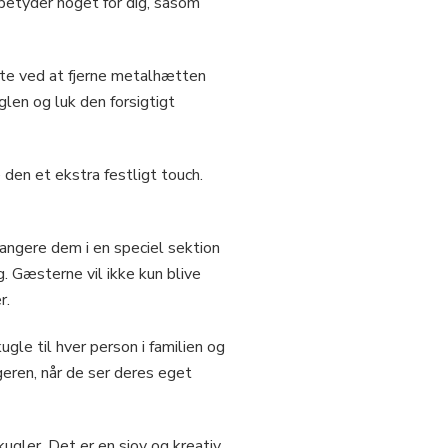
 betyder noget for dig, såsom
ette ved at fjerne metalhætten
glen og luk den forsigtigt
 den et ekstra festligt touch.
rangere dem i en speciel sektion
. Gæsterne vil ikke kun blive
r.
gle til hver person i familien og
eren, når de ser deres eget
ugler. Det er en sjov og kreativ