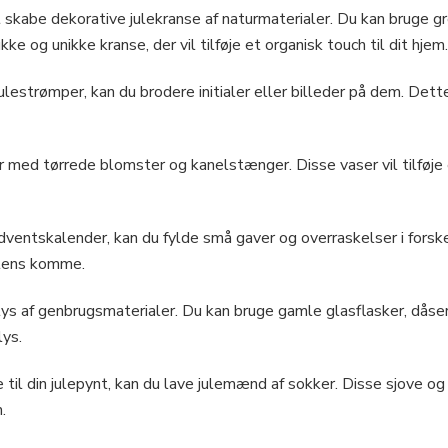
skabe dekorative julekranse af naturmaterialer. Du kan bruge gr
e og unikke kranse, der vil tilføje et organisk touch til dit hjem.
lestrømper, kan du brodere initialer eller billeder på dem. Dette 
r med tørrede blomster og kanelstænger. Disse vaser vil tilføje
dventskalender, kan du fylde små gaver og overraskelser i forske
julens komme.
elys af genbrugsmaterialer. Du kan bruge gamle glasflasker, dåser
lys.
e til din julepynt, kan du lave julemænd af sokker. Disse sjove og 
.