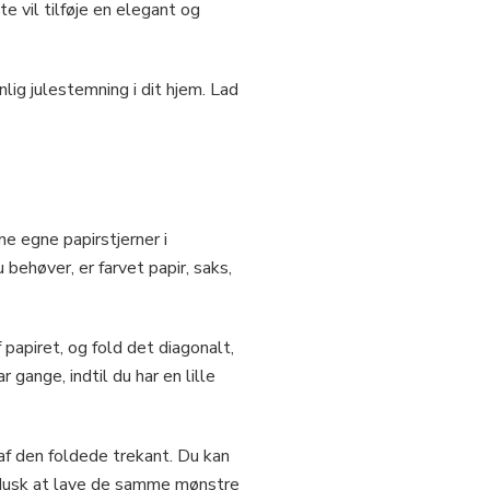
 vil tilføje en elegant og
lig julestemning i dit hjem. Lad
ne egne papirstjerner i
 behøver, er farvet papir, saks,
f papiret, og fold det diagonalt,
 gange, indtil du har en lille
 af den foldede trekant. Du kan
Husk at lave de samme mønstre