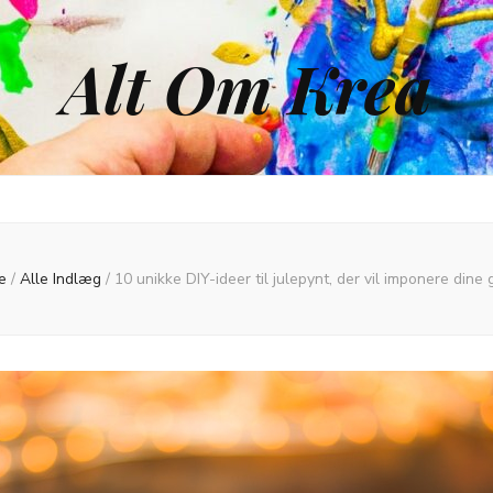
Alt Om Krea
e
/
Alle Indlæg
/
10 unikke DIY-ideer til julepynt, der vil imponere dine