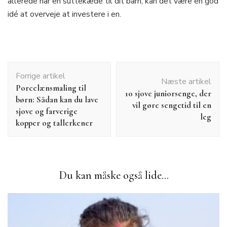
allerede har en suttekæde til dit barn, kan det være en god
idé at overveje at investere i en.
Indlægsnavigation
Forrige artikel
Næste artikel
Porcelænsmaling til
10 sjove juniorsenge, der
børn: Sådan kan du lave
vil gøre sengetid til en
sjove og farverige
leg
kopper og tallerkener
Du kan måske også lide...