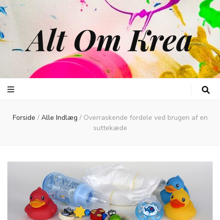
Alt Om Krea
Forside
/
Alle Indlæg
/
Overraskende fordele ved brugen af en
suttekæde