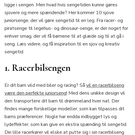
ligge i sengen. Men hvad hvis sengetiden kunne gøres
sjovere og mere spændende? Her kommer 10 sjove
juniorsenge, der vil gøre sengetid til en leg. Fra racer- og
piratsenge til legehus- og dinosaur-senge, er der noget for
enhver smag, der vil få børnene til at glæde sig til at gå i
seng. Læs videre, og få inspiration til en sjov og kreativ
sengetid.
1. Racerbilsengen
Er dit barn vild med biler og racing? Så
vil en racerbilseng
være den perfekte juniorseng!
Med dens unikke design vil
den transportere dit barn til drømmeland hver nat. Der
findes mange forskellige modeller, som kan tilpasses dit
barns præferencer. Nogle har endda indbygget lys og
lydeffekter, som kan give en ekstra spænding til sengetid.
Din lille racerkører vil elske at putte sig i sin racerbilseng