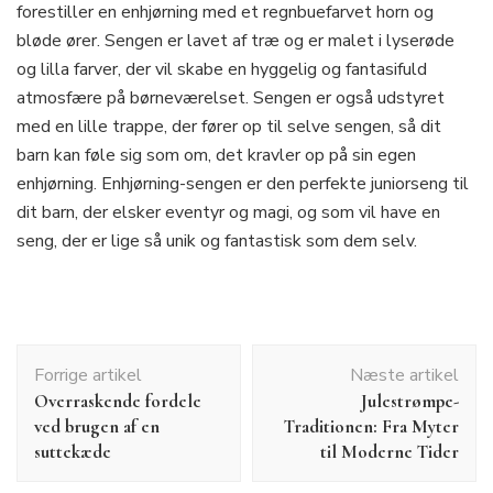
forestiller en enhjørning med et regnbuefarvet horn og
bløde ører. Sengen er lavet af træ og er malet i lyserøde
og lilla farver, der vil skabe en hyggelig og fantasifuld
atmosfære på børneværelset. Sengen er også udstyret
med en lille trappe, der fører op til selve sengen, så dit
barn kan føle sig som om, det kravler op på sin egen
enhjørning. Enhjørning-sengen er den perfekte juniorseng til
dit barn, der elsker eventyr og magi, og som vil have en
seng, der er lige så unik og fantastisk som dem selv.
Indlægsnavigation
Forrige artikel
Næste artikel
Overraskende fordele
Julestrømpe-
ved brugen af en
Traditionen: Fra Myter
suttekæde
til Moderne Tider