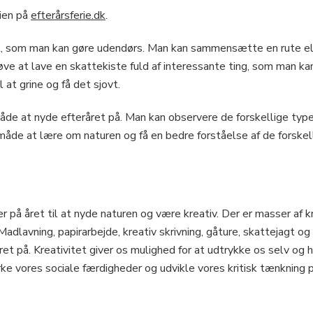
rien på
efterårsferie.dk
.
et, som man kan gøre udendørs. Man kan sammensætte en rute el
ve at lave en skattekiste fuld af interessante ting, som man kan
l at grine og få det sjovt.
e at nyde efteråret på. Man kan observere de forskellige typer 
åde at lære om naturen og få en bedre forståelse af de forskell
er på året til at nyde naturen og være kreativ. Der er masser af 
adlavning, papirarbejde, kreativ skrivning, gåture, skattejagt og
ret på. Kreativitet giver os mulighed for at udtrykke os selv o
ke vores sociale færdigheder og udvikle vores kritisk tænkning p