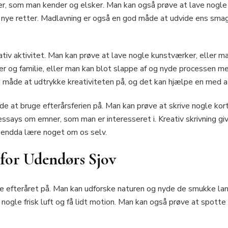
r, som man kender og elsker. Man kan også prøve at lave nogle va
t nye retter. Madlavning er også en god måde at udvide ens sma
ativ aktivitet. Man kan prøve at lave nogle kunstværker, eller 
ner og familie, eller man kan blot slappe af og nyde processen 
måde at udtrykke kreativiteten på, og det kan hjælpe en med at 
e at bruge efterårsferien på. Man kan prøve at skrive nogle kort
essays om emner, som man er interesseret i. Kreativ skrivning gi
g endda lære noget om os selv.
 for Udendørs Sjov
 efteråret på. Man kan udforske naturen og nyde de smukke lan
ogle frisk luft og få lidt motion. Man kan også prøve at spotte