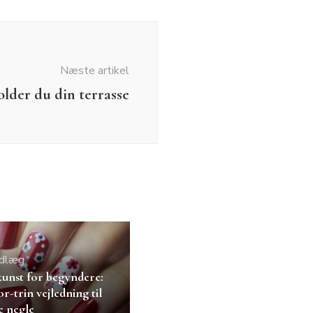
Næste artikel
lder du din terrasse
ndlæg
unst for begyndere:
r-trin vejledning til
 negle