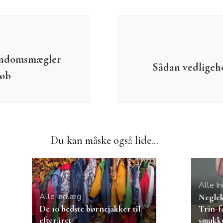
ejendomsmægler
Sådan vedligeho
køb
Du kan måske også lide...
Alle I
Alle Indlæg
Neglek
De 10 bedste børnejakker til
Trin-fo
efteråret
smukke