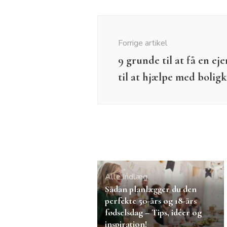
Indlægsnavigation
Forrige artikel
9 grunde til at få en 
til at hjælpe med bolig
Alle Indlæg
Sådan planlægger du den
perfekte 50-års og 18-års
fødselsdag – Tips, idéer og
inspiration!