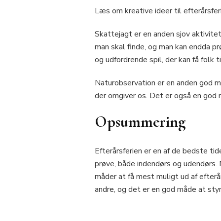
Læs om kreative ideer til efterårsfe
Skattejagt er en anden sjov aktivit
man skal finde, og man kan endda prø
og udfordrende spil, der kan få folk ti
Naturobservation er en anden god måd
der omgiver os. Det er også en god m
Opsummering
Efterårsferien er en af de bedste tid
prøve, både indendørs og udendørs. M
måder at få mest muligt ud af efterå
andre, og det er en god måde at styr