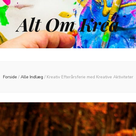
Alt Om Krea
Forside
/
Alle Indlæg
/
Kreativ Efterårsferie med Kreative Aktiviteter