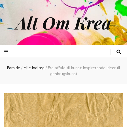
Alt Om Krea
Forside
/
Alle Indlæg
/
Fra affald til kunst: Inspirerende ideer til
genbrugskunst