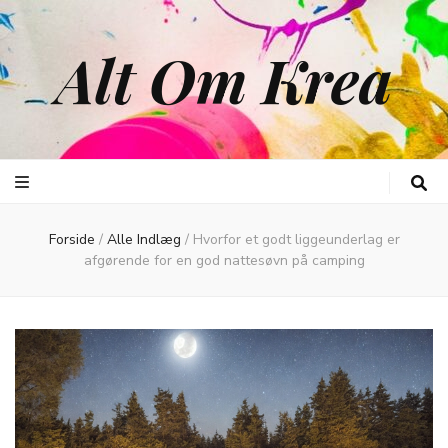
Alt Om Krea
Forside
/
Alle Indlæg
/
Hvorfor et godt liggeunderlag er
afgørende for en god nattesøvn på camping