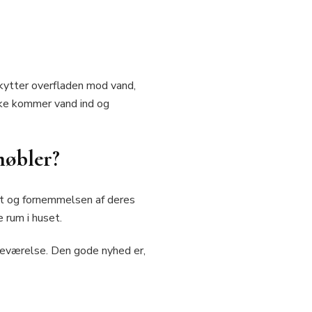
kytter overfladen mod vand,
kke kommer vand ind og
møbler?
det og fornemmelsen af deres
 rum i huset.
deværelse. Den gode nyhed er,