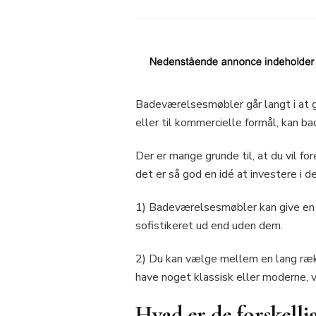
Badeværelsesmøbler går langt i at g
eller til kommercielle formål, kan b
Der er mange grunde til, at du vil f
det er så god en idé at investere i 
1) Badeværelsesmøbler kan give en at
sofistikeret ud end uden dem.
2) Du kan vælge mellem en lang række
have noget klassisk eller moderne, vi
Hvad er de forskell