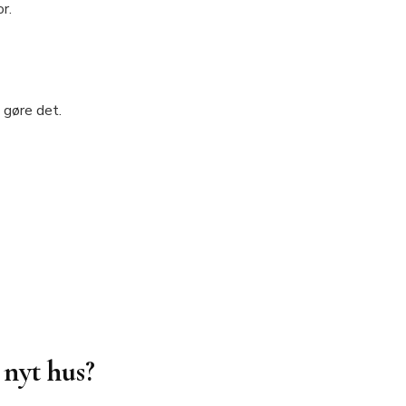
r.
 gøre det.
 nyt hus?