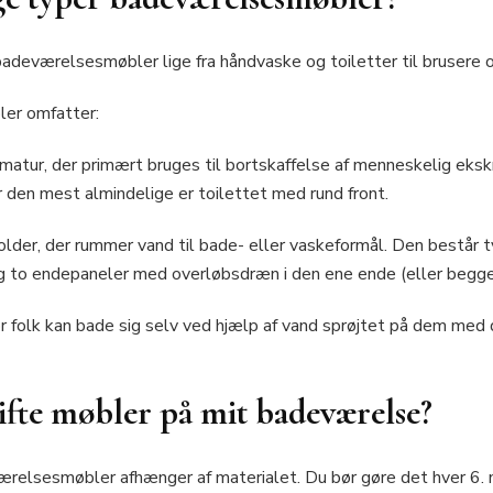
badeværelsesmøbler lige fra håndvaske og toiletter til brusere 
er omfatter:
matur, der primært bruges til bortskaffelse af menneskelig ek
or den mest almindelige er toilettet med rund front.
lder, der rummer vand til bade- eller vaskeformål. Den består ty
 og to endepaneler med overløbsdræn i den ene ende (eller begge
r folk kan bade sig selv ved hjælp af vand sprøjtet på dem med dy
kifte møbler på mit badeværelse?
ærelsesmøbler afhænger af materialet. Du bør gøre det hver 6.