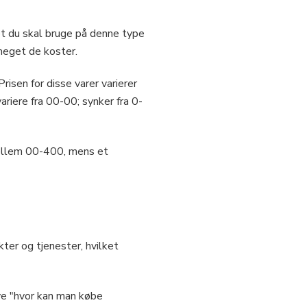
t du skal bruge på denne type
meget de koster.
isen for disse varer varierer
ariere fra 00-00; synker fra 0-
mellem 00-400, mens et
ter og tjenester, hvilket
ve "hvor kan man købe