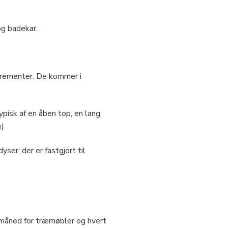
og badekar.
skrementer. De kommer i
pisk af en åben top, en lang
).
ser, der er fastgjort til
 måned for træmøbler og hvert