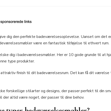
ive dig den perfekte badeværelsesoplevelse. Uanset om det er 
adeværelsesmøbler være en fantastisk tilføjelse til ethvert rum.
orelske dig i badeværelsesmøbler. Her er 10 gode grunde til at hj
denne type produkter.
traktiv finish til dit badeværelsesrum. Det kan få dit værelse 
 forskellige stilarter og designs, der passer perfekt til din s
l der altid være noget, der passer til dine behov.
ige typer badeværelsesmøbler?