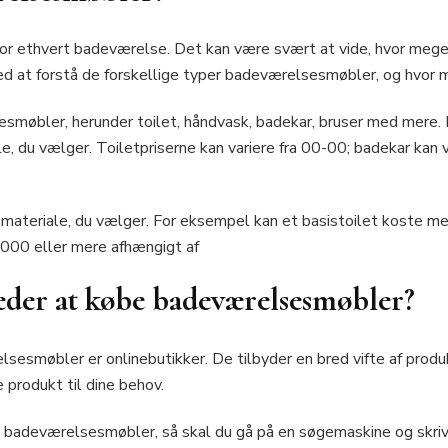
r ethvert badeværelse. Det kan være svært at vide, hvor mege
ed at forstå de forskellige typer badeværelsesmøbler, og hvor 
møbler, herunder toilet, håndvask, badekar, bruser med mere. Pr
e, du vælger. Toiletpriserne kan variere fra 00-00; badekar kan v
t materiale, du vælger. For eksempel kan et basistoilet koste 
000 eller mere afhængigt af
teder at købe badeværelsesmøbler?
esmøbler er onlinebutikker. De tilbyder en bred vifte af produk
 produkt til dine behov.
e badeværelsesmøbler, så skal du gå på en søgemaskine og skri