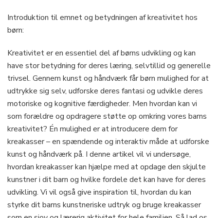
Introduktion til emnet og betydningen af kreativitet hos
børn:
Kreativitet er en essentiel del af børns udvikling og kan
have stor betydning for deres læring, selvtillid og generelle
trivsel. Gennem kunst og håndværk får børn mulighed for at
udtrykke sig selv, udforske deres fantasi og udvikle deres
motoriske og kognitive færdigheder. Men hvordan kan vi
som forældre og opdragere støtte op omkring vores barns
kreativitet? Én mulighed er at introducere dem for
kreakasser – en spændende og interaktiv måde at udforske
kunst og håndværk på. I denne artikel vil vi undersøge,
hvordan kreakasser kan hjælpe med at opdage den skjulte
kunstner i dit barn og hvilke fordele det kan have for deres
udvikling. Vi vil også give inspiration til, hvordan du kan
styrke dit barns kunstneriske udtryk og bruge kreakasser
som en sjov og lærerig aktivitet for hele familien. Så lad os