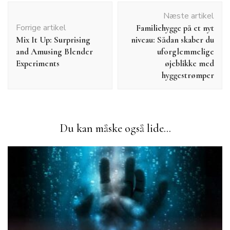
Indlægsnavigation
Næste artikel
Forrige artikel
Familiehygge på et nyt
Mix It Up: Surprising
niveau: Sådan skaber du
and Amusing Blender
uforglemmelige
Experiments
øjeblikke med
hyggestrømper
Du kan måske også lide...