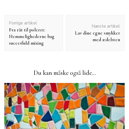
Indlægsnavigation
Forrige artikel
Næste artikel
Fra råt til poleret:
Lav dine egne smykker
Hemmelighederne bag
med ædelsten
succesfuld mixing
Du kan måske også lide...