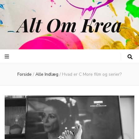
Alt Om Krea
Forside
/
Alle Indlæg
/
Hvad er C More film og serier?