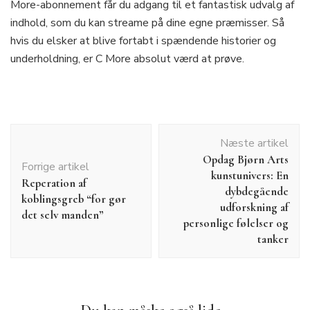
More-abonnement får du adgang til et fantastisk udvalg af
indhold, som du kan streame på dine egne præmisser. Så
hvis du elsker at blive fortabt i spændende historier og
underholdning, er C More absolut værd at prøve.
Indlægsnavigation
Næste artikel
Opdag Bjørn Arts
Forrige artikel
kunstunivers: En
Reperation af
dybdegående
koblingsgreb “for gør
udforskning af
det selv manden”
personlige følelser og
tanker