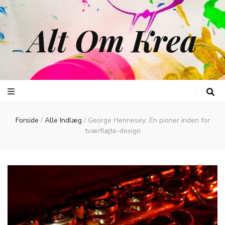
Alt Om Krea
Forside
/
Alle Indlæg
/
George Hennesey: En pioner inden for
tværfløjte-design