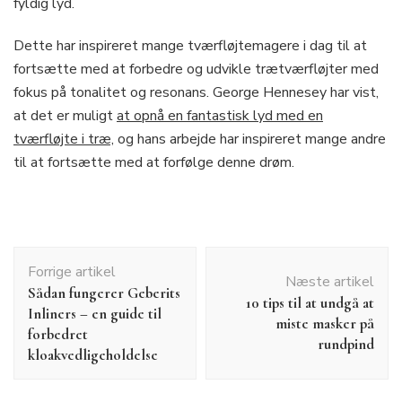
fyldig lyd.
Dette har inspireret mange tværfløjtemagere i dag til at
fortsætte med at forbedre og udvikle trætværfløjter med
fokus på tonalitet og resonans. George Hennesey har vist,
at det er muligt
at opnå en fantastisk lyd med en
tværfløjte i træ,
og hans arbejde har inspireret mange andre
til at fortsætte med at forfølge denne drøm.
Indlægsnavigation
Forrige artikel
Næste artikel
Sådan fungerer Geberits
10 tips til at undgå at
Inliners – en guide til
miste masker på
forbedret
rundpind
kloakvedligeholdelse