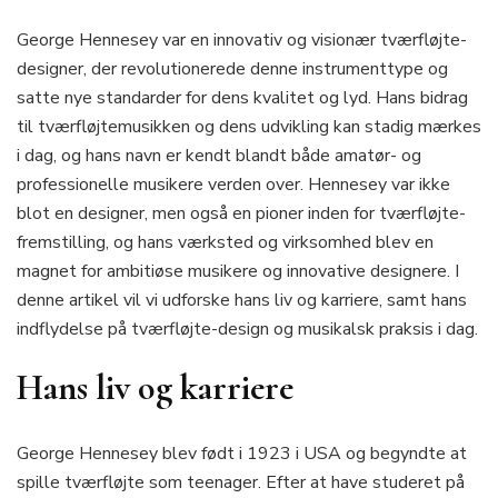
George Hennesey var en innovativ og visionær tværfløjte-
designer, der revolutionerede denne instrumenttype og
satte nye standarder for dens kvalitet og lyd. Hans bidrag
til tværfløjtemusikken og dens udvikling kan stadig mærkes
i dag, og hans navn er kendt blandt både amatør- og
professionelle musikere verden over. Hennesey var ikke
blot en designer, men også en pioner inden for tværfløjte-
fremstilling, og hans værksted og virksomhed blev en
magnet for ambitiøse musikere og innovative designere. I
denne artikel vil vi udforske hans liv og karriere, samt hans
indflydelse på tværfløjte-design og musikalsk praksis i dag.
Hans liv og karriere
George Hennesey blev født i 1923 i USA og begyndte at
spille tværfløjte som teenager. Efter at have studeret på