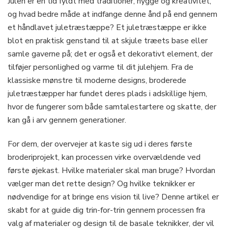
Julen er en tid fyldt med traditioner, hygge og kreativitet,
og hvad bedre måde at indfange denne ånd på end gennem
et håndlavet juletræstæppe? Et juletræstæppe er ikke
blot en praktisk genstand til at skjule træets base eller
samle gaverne på; det er også et dekorativt element, der
tilføjer personlighed og varme til dit julehjem. Fra de
klassiske mønstre til moderne designs, broderede
juletræstæpper har fundet deres plads i adskillige hjem,
hvor de fungerer som både samtalestartere og skatte, der
kan gå i arv gennem generationer.
For dem, der overvejer at kaste sig ud i deres første
broderiprojekt, kan processen virke overvældende ved
første øjekast. Hvilke materialer skal man bruge? Hvordan
vælger man det rette design? Og hvilke teknikker er
nødvendige for at bringe ens vision til live? Denne artikel er
skabt for at guide dig trin-for-trin gennem processen fra
valg af materialer og design til de basale teknikker, der vil