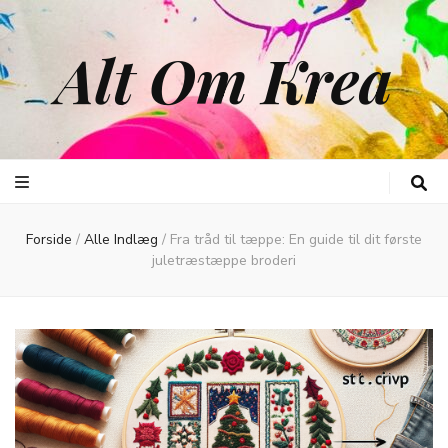
Alt Om Krea
Forside
/
Alle Indlæg
/
Fra tråd til tæppe: En guide til dit første
juletræstæppe broderi