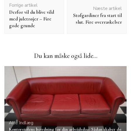
Indlægsnavigation
Forrige artikel
Næste artikel
Derfor vil du blive vild
Stofgardiner fra start til
med juletrøjer – Fire
slut. Fire overraskelser
gode grunde
Du kan måske også lide...
Alle Indlæg
Kontorstolens betydning for din arbejdsdag: Sådan skaber du