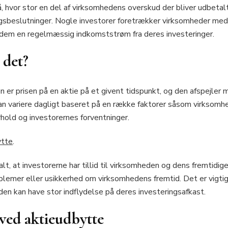
stå, hvor stor en del af virksomhedens overskud der bliver udbeta
ngsbeslutninger. Nogle investorer foretrækker virksomheder med 
e dem en regelmæssig indkomststrøm fra deres investeringer.
 det?
 er prisen på en aktie på et givent tidspunkt, og den afspejler 
an variere dagligt baseret på en række faktorer såsom virksomh
old og investorernes forventninger.
ytte
.
alt, at investorerne har tillid til virksomheden og dens fremtid
blemer eller usikkerhed om virksomhedens fremtid. Det er vigtigt
a den kan have stor indflydelse på deres investeringsafkast.
ved aktieudbytte