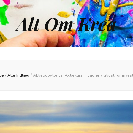
Alt Om Krea
de
/
Alle Indlæg
/
Aktieudbytte vs. Aktiekurs: Hvad er vigtigst for inves