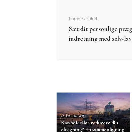
Indlægsnavigation
Forrige artikel
Sæt dit personlige præg
indretning med selv-la
Alle Indlæg
Kan solceller reducere din
elregning? En sammenligning