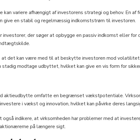
kan variere afhængigt af investorens strategi og behov. En af f
an give en stabil og regelmæssig indkomststrøm til investoren.
r investorer, der søger at opbygge en passiv indkomst eller for
indtægtskilde.
, at det kan være med til at beskytte investoren mod volatilit
n stadig modtage udbyttet, hvilket kan give en vis form for sikke
d aktieudbytte omfatte en begrænset vækstpotentiale. Virksom
at investere i vækst og innovation, hvilket kan påvirke deres lan
 også indikere, at virksomheden har problemer med at investere
 aktionærerne på længere sigt.