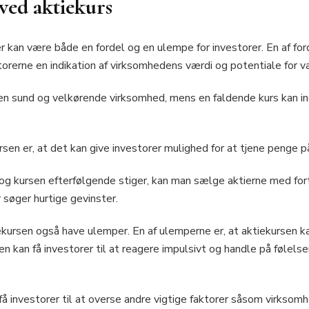
ved aktiekurs
r kan være både en fordel og en ulempe for investorer. En af fo
storerne en indikation af virksomhedens værdi og potentiale for 
 en sund og velkørende virksomhed, mens en faldende kurs kan in
sen er, at det kan give investorer mulighed for at tjene penge på
s og kursen efterfølgende stiger, kan man sælge aktierne med fo
r søger hurtige gevinster.
ekursen også have ulemper. En af ulemperne er, at aktiekursen k
en kan få investorer til at reagere impulsivt og handle på følelser
få investorer til at overse andre vigtige faktorer såsom virkso