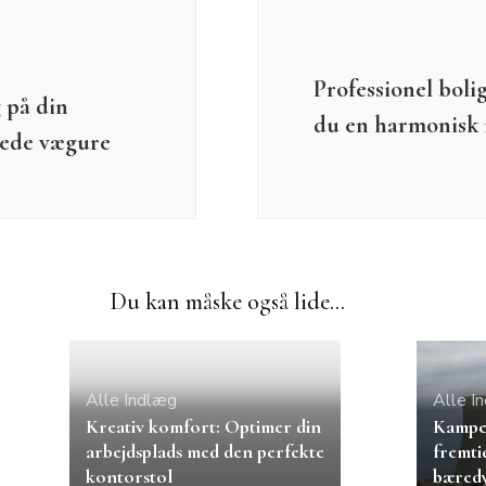
Professionel bolig
 på din
du en harmonisk 
vede vægure
Du kan måske også lide...
Alle Indlæg
Alle I
Kreativ komfort: Optimer din
Kampen
arbejdsplads med den perfekte
fremti
kontorstol
bæredy