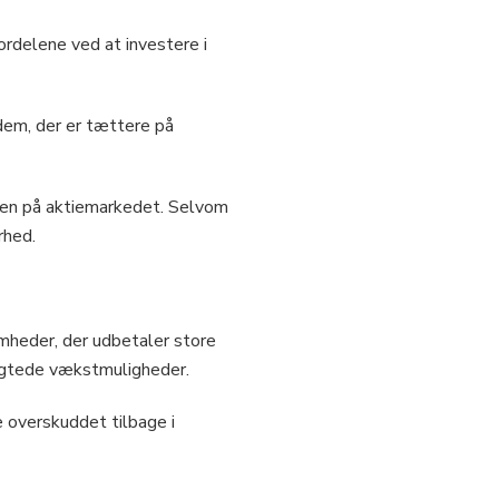
ordelene ved at investere i
 dem, der er tættere på
eten på aktiemarkedet. Selvom
rhed.
heder, der udbetaler store
gsigtede vækstmuligheder.
 overskuddet tilbage i