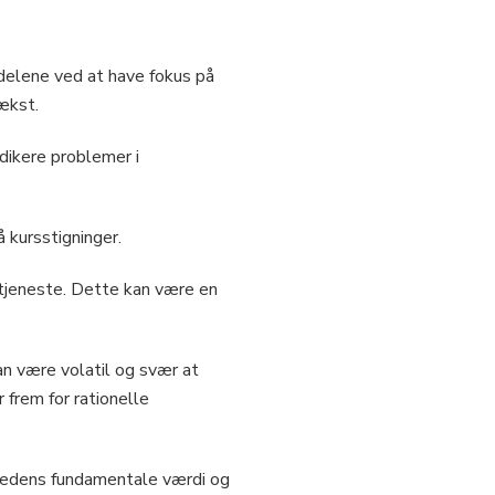
rdelene ved at have fokus på
vækst.
dikere problemer i
 kursstigninger.
rtjeneste. Dette kan være en
an være volatil og svær at
 frem for rationelle
mhedens fundamentale værdi og