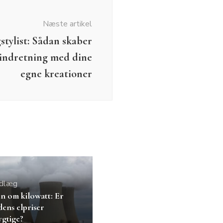
Næste artikel
stylist: Sådan skaber
indretning med dine
egne kreationer
ndlæg
 om kilowatt: Er
dens elpriser
gtige?